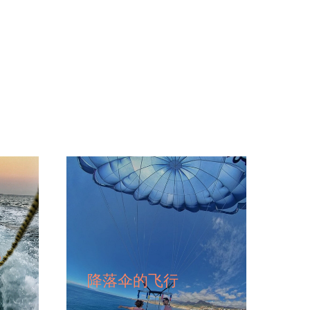
索
降落伞的飞行