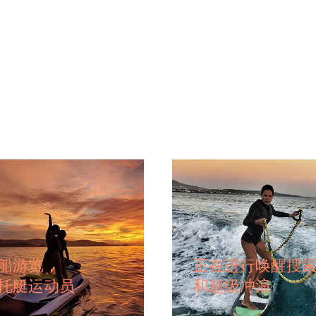
船游览，
正在进行唤醒搜
托艇运动员
和超级冲浪